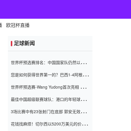
播
欧冠杯直播
足球新闻
世界杯预选赛排名：中国国家队仍然以6分
排名底部 进球差-13令人震惊
您是如何获得世界第一的？巴西1-4阿根
廷：Vinicius 0射击90分钟内
世界杯预选赛-Wang Yudong首次亮相 中国
国家足球队错过了世界杯0-2
最佳中国超级联赛球队：港口的年轻球员在
一场战斗中闻名 伊万放弃了泰桑
3场比赛中有23张射门在底部 郭安无效传球
（Taishan）
鸟儿被用来摆脱它 Setien痴迷于三名后卫
花钱找麻烦！切尔西以5200万美元的价格
购买了菲利克斯 签了7年 并在半年内租了夏