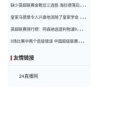
缺少英超联赛金靴位三连胜 海拉德落后6球
窗口
只有两个连续三个连续三靴
皇家马德里令人兴奋地消除了皇家学会 安
彭负责造成巨大的灾难！
英超联赛排行榜：阿森纳追逐利物浦9分 曼
联连续三件坏事
3场比赛中两个低级错误 中国超级联赛的前
守门员很老 是时候让位了 最好的继任者出
现
友情链接
24直播网