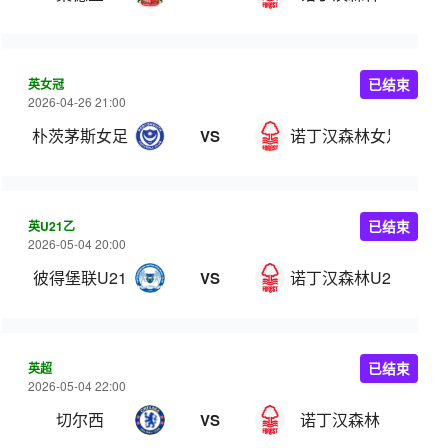
英女冠
已结束
2026-04-26 21:00
朴茨茅斯女足
诺丁汉森林女足
VS
英U21乙
已结束
2026-05-04 20:00
彼得堡联U21
诺丁汉森林U21
VS
英超
已结束
2026-05-04 22:00
切尔西
诺丁汉森林
VS