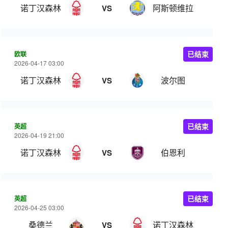
诺丁汉森林
阿斯顿维拉
VS
欧联
已结束
2026-04-17 03:00
诺丁汉森林
波尔图
VS
英超
已结束
2026-04-19 21:00
诺丁汉森林
伯恩利
VS
英超
已结束
2026-04-25 03:00
桑德兰
诺丁汉森林
VS