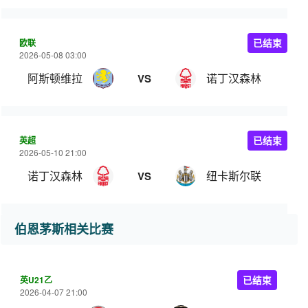
欧联
已结束
2026-05-08 03:00
阿斯顿维拉
诺丁汉森林
VS
英超
已结束
2026-05-10 21:00
诺丁汉森林
纽卡斯尔联
VS
伯恩茅斯相关比赛
英U21乙
已结束
2026-04-07 21:00