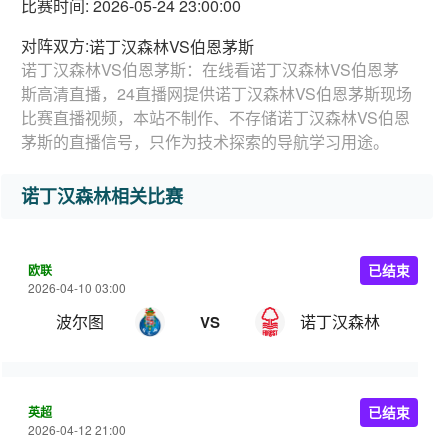
比赛时间: 2026-05-24 23:00:00
对阵双方:
诺丁汉森林VS伯恩茅斯
诺丁汉森林VS伯恩茅斯：在线看诺丁汉森林VS伯恩茅
斯高清直播，24直播网提供诺丁汉森林VS伯恩茅斯现场
比赛直播视频，本站不制作、不存储诺丁汉森林VS伯恩
茅斯的直播信号，只作为技术探索的导航学习用途。
诺丁汉森林相关比赛
欧联
已结束
2026-04-10 03:00
波尔图
诺丁汉森林
VS
英超
已结束
2026-04-12 21:00