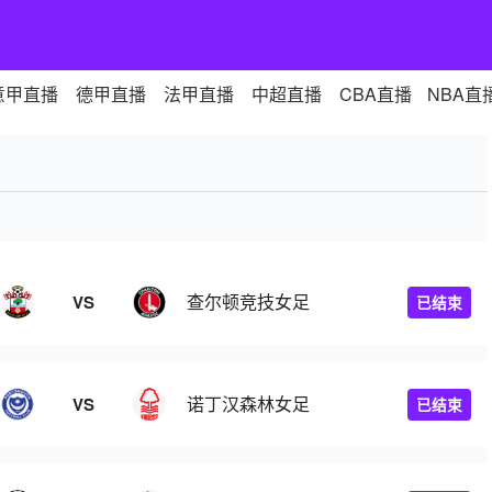
意甲直播
德甲直播
法甲直播
中超直播
CBA直播
NBA直
查尔顿竞技女足
VS
已结束
诺丁汉森林女足
VS
已结束