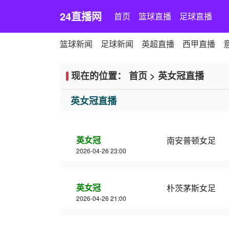
24直播网
首页
篮球直播
足球直播
篮球新闻
足球新闻
英超直播
西甲直播
现在的位置：
首页
>
英女冠直播
英女冠直播
英女冠
南安普顿女足
2026-04-26 23:00
英女冠
朴茨茅斯女足
2026-04-26 21:00