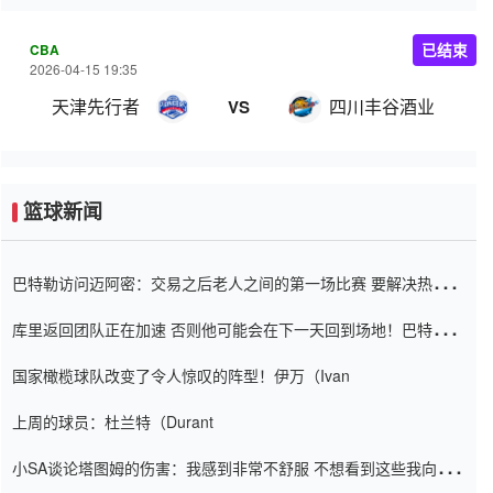
CBA
已结束
2026-04-15 19:35
天津先行者
四川丰谷酒业
VS
篮球新闻
巴特勒访问迈阿密：交易之后老人之间的第一场比赛 要解决热情的
怨恨
库里返回团队正在加速 否则他可能会在下一天回到场地！巴特勒迈
阿密的纸牌游戏引起了人们的关注
国家橄榄球队改变了令人惊叹的阵型！伊万（Ivan
上周的球员：杜兰特（Durant
小SA谈论塔图姆的伤害：我感到非常不舒服 不想看到这些我向他
道歉