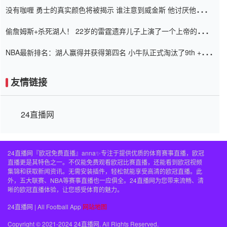
没有咖喱 勇士的真实颜色将被揭示 谁注意到威金斯 他讨厌他的老
老板
偷詹姆斯+杀死湖人！ 22岁的雷霆遗弃儿子上演了一个上帝的剧
本：疯狂的反击争夺1亿元人民币的合同
NBA最新排名：湖人赢得并获得第四名 小牛队正式淘汰了9th + 76
人
友情链接
24直播网
24直播网『欧冠免费直播』anna✨专注于提供优质的体育赛事直播，欧冠
直播更是其特色之一。不仅能免费观看欧冠比赛直播，还能看到欧冠视频
集锦和获取新闻资讯。无需安装插件，轻松就能享受高清的欧冠直播。此
外，五大联赛、NBA等赛事直播也一应俱全。24直播网为您带来流畅、清
晰的欧冠直播体验，让您感受体育的魅力。
24直播网 | All Football App
网站地图
Copyright © 2021-2024 24直播网. All Rights Reserved.