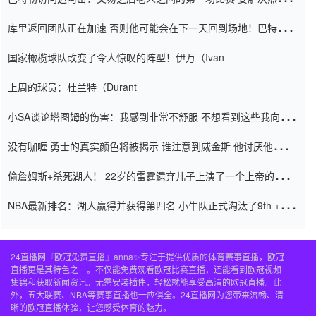
怨恨
库里返回团队正在加速 否则他可能会在下一天回到场地！巴特勒迈
阿密的纸牌游戏引起了人们的关注
国家橄榄球队改变了令人惊叹的阵型！伊万（Ivan
上周的球员：杜兰特（Durant
小SA谈论塔图姆的伤害：我感到非常不舒服 不想看到这些我向他
道歉
没有咖喱 勇士的真实颜色将被揭示 谁注意到威金斯 他讨厌他的老
老板
偷詹姆斯+杀死湖人！ 22岁的雷霆遗弃儿子上演了一个上帝的剧
本：疯狂的反击争夺1亿元人民币的合同
NBA最新排名：湖人赢得并获得第四名 小牛队正式淘汰了9th + 76
人
24直播网『欧冠免费直播』anna✨专注于提供优质的体育赛事直播，欧冠
直播更是其特色之一。不仅能免费观看欧冠比赛直播，还能看到欧冠视频
集锦和获取新闻资讯。无需安装插件，轻松就能享受高清的欧冠直播。此
外，五大联赛、NBA等赛事直播也一应俱全。24直播网为您带来流畅、清
晰的欧冠直播体验，让您感受体育的魅力。