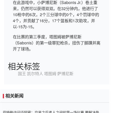
在此游戏中，小萨博尼斯（Sabonis Jr.）卷土重
来，仍然可以获得双双。在32分钟内，他进行了
10枪中的6次，2个三分球中的0个，4个罚球中的
4个，并贡献了16分，17个篮板和1次助攻，并
以-15为-15。
在比赛的第三季度，塔图姆被萨博尼斯
（Sabonis）的第一级罪犯枪杀，扭伤了脚踝并离
开了球场。
相关标签
国王
凯尔特人
塔图姆
萨博尼斯
相关新闻
巴特勒访问迈阿密：交易之后老人之间的第一场比赛 要解决热情的