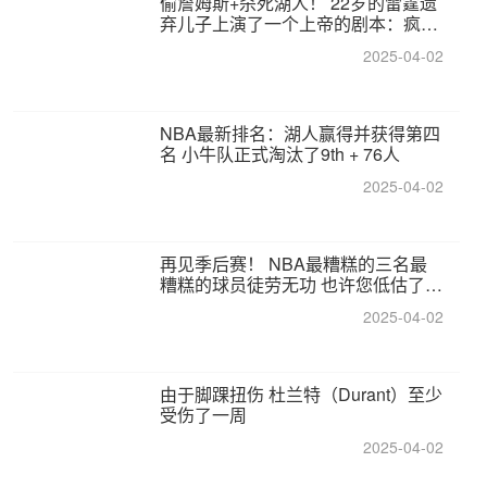
偷詹姆斯+杀死湖人！ 22岁的雷霆遗
弃儿子上演了一个上帝的剧本：疯狂
的反击争夺1亿元人民币的合同
2025-04-02
NBA最新排名：湖人赢得并获得第四
名 小牛队正式淘汰了9th + 76人
2025-04-02
再见季后赛！ NBA最糟糕的三名最
糟糕的球员徒劳无功 也许您低估了硬
化
2025-04-02
由于脚踝扭伤 杜兰特（Durant）至少
受伤了一周
2025-04-02