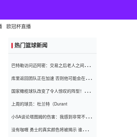
播
欧冠杯直播
热门篮球新闻
巴特勒访问迈阿密：交易之后老人之间的第
一场比赛 要解决热情的怨恨
库里返回团队正在加速 否则他可能会在下
一天回到场地！巴特勒迈阿密的纸牌游戏引
国家橄榄球队改变了令人惊叹的阵型！伊万
起了人们的关注
（Ivan
上周的球员：杜兰特（Durant
小SA谈论塔图姆的伤害：我感到非常不舒
服 不想看到这些我向他道歉
没有咖喱 勇士的真实颜色将被揭示 谁注意
到威金斯 他讨厌他的老老板