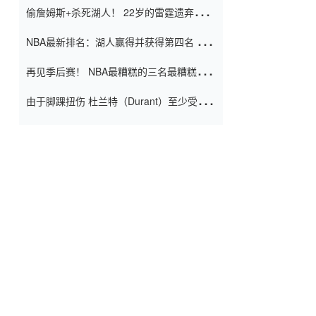
偷詹姆斯+杀死湖人！ 22岁的雷霆遗弃儿子
上演了一个上帝的剧本：疯狂的反击争夺1
NBA最新排名：湖人赢得并获得第四名 小
亿元人民币的合同
牛队正式淘汰了9th + 76人
再见季后赛！ NBA最糟糕的三名最糟糕的
球员徒劳无功 也许您低估了硬化
由于脚踝扭伤 杜兰特（Durant）至少受伤
了一周