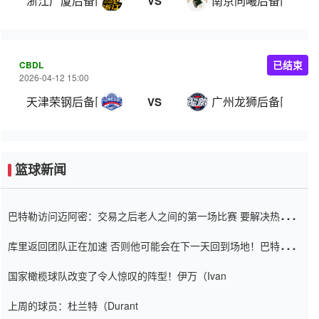
浙江广厦后备队
南京同曦后备队
VS
CBDL
已结束
2026-04-12 15:00
天津荣钢后备队
广州龙狮后备队
VS
篮球新闻
巴特勒访问迈阿密：交易之后老人之间的第一场比赛 要解决热情的
怨恨
库里返回团队正在加速 否则他可能会在下一天回到场地！巴特勒迈
阿密的纸牌游戏引起了人们的关注
国家橄榄球队改变了令人惊叹的阵型！伊万（Ivan
上周的球员：杜兰特（Durant