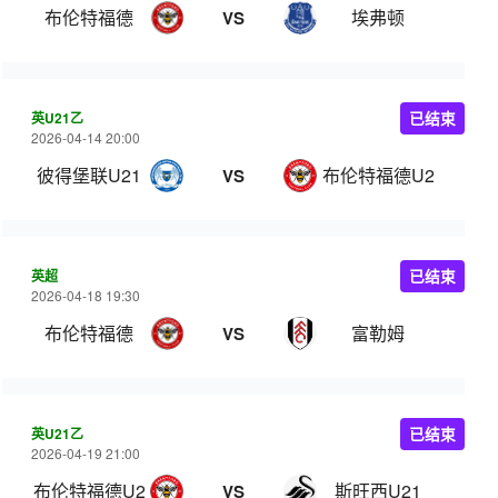
布伦特福德
埃弗顿
VS
英U21乙
已结束
2026-04-14 20:00
彼得堡联U21
布伦特福德U21
VS
英超
已结束
2026-04-18 19:30
布伦特福德
富勒姆
VS
英U21乙
已结束
2026-04-19 21:00
布伦特福德U21
斯旺西U21
VS