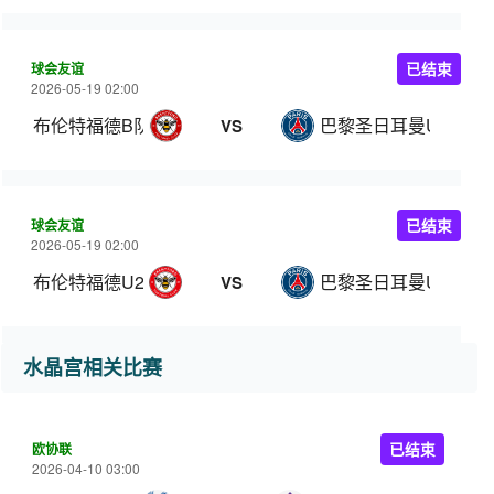
球会友谊
已结束
2026-05-19 02:00
布伦特福德B队
巴黎圣日耳曼U21
VS
球会友谊
已结束
2026-05-19 02:00
布伦特福德U21
巴黎圣日耳曼U19
VS
水晶宫相关比赛
欧协联
已结束
2026-04-10 03:00