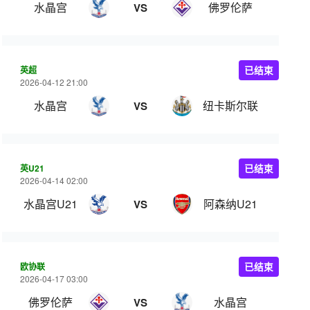
水晶宫
佛罗伦萨
VS
英超
已结束
2026-04-12 21:00
水晶宫
纽卡斯尔联
VS
英U21
已结束
2026-04-14 02:00
水晶宫U21
阿森纳U21
VS
欧协联
已结束
2026-04-17 03:00
佛罗伦萨
水晶宫
VS