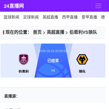
24直播网
篮球新闻
足球新闻
英超直播
西甲直播
意甲直播
德甲
现在的位置：
首页
>
英超直播
>
伯恩利VS狼队
2026-05-24 23:00:00
已结束
VS
伯恩利
狼队
直播源：