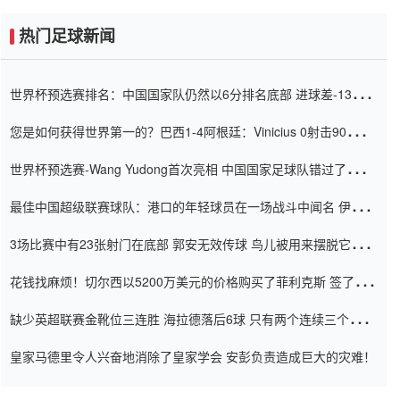
热门足球新闻
世界杯预选赛排名：中国国家队仍然以6分排名底部 进球差-13令人
震惊
您是如何获得世界第一的？巴西1-4阿根廷：Vinicius 0射击90分钟
内
世界杯预选赛-Wang Yudong首次亮相 中国国家足球队错过了世界
杯0-2
最佳中国超级联赛球队：港口的年轻球员在一场战斗中闻名 伊万放
弃了泰桑（Taishan）
3场比赛中有23张射门在底部 郭安无效传球 鸟儿被用来摆脱它
Setien痴迷于三名后卫
花钱找麻烦！切尔西以5200万美元的价格购买了菲利克斯 签了7年
并在半年内租了夏窗口
缺少英超联赛金靴位三连胜 海拉德落后6球 只有两个连续三个连续
三靴
皇家马德里令人兴奋地消除了皇家学会 安彭负责造成巨大的灾难！