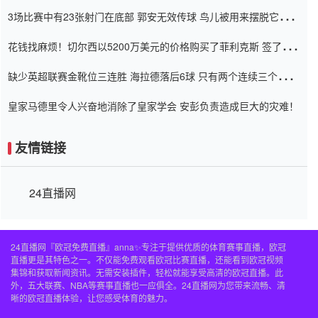
弃了泰桑（Taishan）
3场比赛中有23张射门在底部 郭安无效传球 鸟儿被用来摆脱它
Setien痴迷于三名后卫
花钱找麻烦！切尔西以5200万美元的价格购买了菲利克斯 签了7年
并在半年内租了夏窗口
缺少英超联赛金靴位三连胜 海拉德落后6球 只有两个连续三个连续
三靴
皇家马德里令人兴奋地消除了皇家学会 安彭负责造成巨大的灾难！
友情链接
24直播网
24直播网『欧冠免费直播』anna✨专注于提供优质的体育赛事直播，欧冠
直播更是其特色之一。不仅能免费观看欧冠比赛直播，还能看到欧冠视频
集锦和获取新闻资讯。无需安装插件，轻松就能享受高清的欧冠直播。此
外，五大联赛、NBA等赛事直播也一应俱全。24直播网为您带来流畅、清
晰的欧冠直播体验，让您感受体育的魅力。