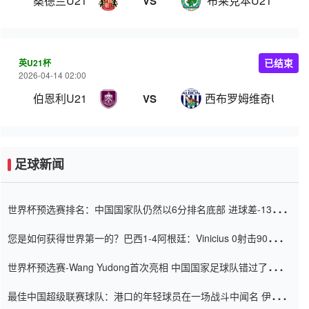
桑德兰U21
布莱克本U21
VS
英U21杯
已结束
2026-04-14 02:00
伯恩利U21
西布罗姆维奇U21
VS
足球新闻
世界杯预选赛排名：中国国家队仍然以6分排名底部 进球差-13令人
震惊
您是如何获得世界第一的？巴西1-4阿根廷：Vinicius 0射击90分钟
内
世界杯预选赛-Wang Yudong首次亮相 中国国家足球队错过了世界
杯0-2
最佳中国超级联赛球队：港口的年轻球员在一场战斗中闻名 伊万放