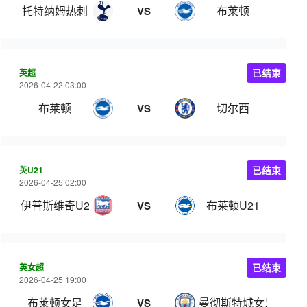
托特纳姆热刺
布莱顿
VS
英超
已结束
2026-04-22 03:00
布莱顿
切尔西
VS
英U21
已结束
2026-04-25 02:00
伊普斯维奇U21
布莱顿U21
VS
英女超
已结束
2026-04-25 19:00
布莱顿女足
曼彻斯特城女足
VS