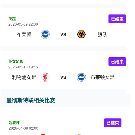
英超
已结束
2026-05-09 22:00
布莱顿
狼队
VS
英女足总
已结束
2026-05-10 19:15
利物浦女足
布莱顿女足
VS
曼彻斯特联相关比赛
超联杯
已结束
2026-04-08 02:00