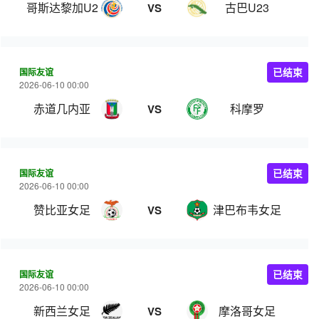
哥斯达黎加U23
古巴U23
VS
国际友谊
已结束
2026-06-10 00:00
赤道几内亚
科摩罗
VS
国际友谊
已结束
2026-06-10 00:00
赞比亚女足
津巴布韦女足
VS
国际友谊
已结束
2026-06-10 00:00
新西兰女足
摩洛哥女足
VS