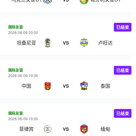
国际友谊
已结束
2026-06-09 20:00
坦桑尼亚
卢旺达
VS
国际友谊
已结束
2026-06-09 19:35
中国
泰国
VS
国际友谊
已结束
2026-06-09 19:30
菲律宾
缅甸
VS