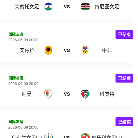
莱索托女足
肯尼亚女足
VS
国际友谊
已结束
2026-06-09 20:00
安哥拉
中非
VS
国际友谊
已结束
2026-06-09 20:00
阿曼
科威特
VS
国际友谊
已结束
2026-06-09 20:00
乌克兰女足U19
匈牙利女足U19
VS