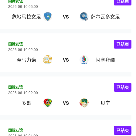
国际友谊
已结束
2026-06-10 05:00
危地马拉女足
萨尔瓦多女足
VS
国际友谊
已结束
2026-06-10 02:00
圣马力诺
阿塞拜疆
VS
国际友谊
已结束
2026-06-10 02:00
多哥
贝宁
VS
国际友谊
已结束
2026-06-10 01:00