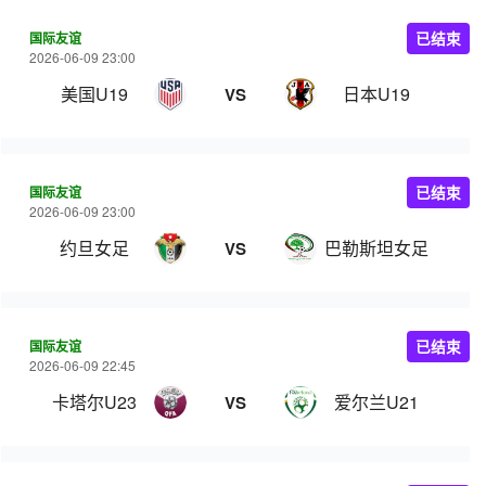
国际友谊
已结束
2026-06-09 23:00
美国U19
日本U19
VS
国际友谊
已结束
2026-06-09 23:00
约旦女足
巴勒斯坦女足
VS
国际友谊
已结束
2026-06-09 22:45
卡塔尔U23
爱尔兰U21
VS