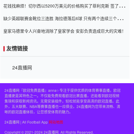
花钱找麻烦！切尔西以5200万美元的价格购买了菲利克斯 签了7年
并在半年内租了夏窗口
缺少英超联赛金靴位三连胜 海拉德落后6球 只有两个连续三个连续
三靴
皇家马德里令人兴奋地消除了皇家学会 安彭负责造成巨大的灾难！
友情链接
24直播网
24直播网『欧冠免费直播』anna✨专注于提供优质的体育赛事直播，欧冠
直播更是其特色之一。不仅能免费观看欧冠比赛直播，还能看到欧冠视频
集锦和获取新闻资讯。无需安装插件，轻松就能享受高清的欧冠直播。此
外，五大联赛、NBA等赛事直播也一应俱全。24直播网为您带来流畅、清
晰的欧冠直播体验，让您感受体育的魅力。
24直播网 | All Football App
网站地图
Copyright © 2021-2024 24直播网. All Rights Reserved.