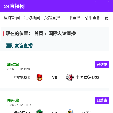
24直播网
篮球新闻
足球新闻
英超直播
西甲直播
意甲直播
德甲
现在的位置：
首页
>
国际友谊直播
国际友谊直播
国际友谊
已结束
2026-06-12 19:30
中国U23
中国香港U23
VS
国际友谊
已结束
2026-06-12 01:15