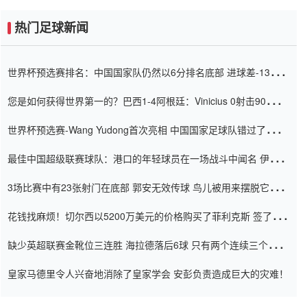
热门足球新闻
世界杯预选赛排名：中国国家队仍然以6分排名底部 进球差-13令人
震惊
您是如何获得世界第一的？巴西1-4阿根廷：Vinicius 0射击90分钟
内
世界杯预选赛-Wang Yudong首次亮相 中国国家足球队错过了世界
杯0-2
最佳中国超级联赛球队：港口的年轻球员在一场战斗中闻名 伊万放
弃了泰桑（Taishan）
3场比赛中有23张射门在底部 郭安无效传球 鸟儿被用来摆脱它
Setien痴迷于三名后卫
花钱找麻烦！切尔西以5200万美元的价格购买了菲利克斯 签了7年
并在半年内租了夏窗口
缺少英超联赛金靴位三连胜 海拉德落后6球 只有两个连续三个连续
三靴
皇家马德里令人兴奋地消除了皇家学会 安彭负责造成巨大的灾难！