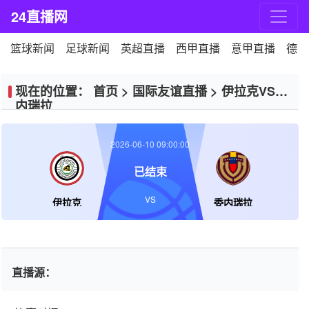
24直播网
篮球新闻
足球新闻
英超直播
西甲直播
意甲直播
德甲
现在的位置：
首页
>
国际友谊直播
>
伊拉克VS委
内瑞拉
2026-06-10 09:00:00
已结束
VS
伊拉克
委内瑞拉
直播源：