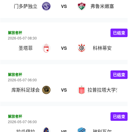
门多萨独立
弗鲁米嫩塞
VS
解放者杯
已结束
2026-05-07 08:30
圣塔菲
科林蒂安
VS
解放者杯
已结束
2026-05-07 06:00
库斯科足球会
拉普拉塔大学生
VS
解放者杯
已结束
2026-05-07 06:00
拉瓜伊拉
玻利瓦尔
VS