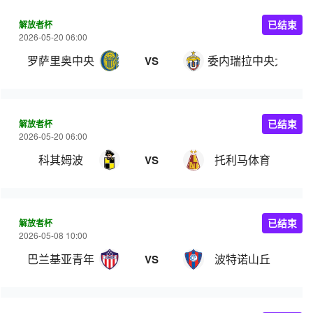
解放者杯
已结束
2026-05-20 06:00
罗萨里奥中央
委内瑞拉中央大学
VS
解放者杯
已结束
2026-05-20 06:00
科其姆波
托利马体育
VS
解放者杯
已结束
2026-05-08 10:00
巴兰基亚青年
波特诺山丘
VS