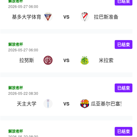
解放者杯
已结束
2026-05-27 06:00
基多大学体育
拉巴斯准备
VS
解放者杯
已结束
2026-05-27 06:00
拉努斯
米拉索
VS
解放者杯
已结束
2026-05-22 08:30
天主大学
瓜亚基尔巴塞罗那
VS
解放者杯
已结束
2026-05-22 08:30