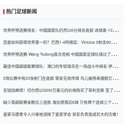
热门足球新闻
世界杯预选赛排名：中国国家队仍然以6分排名底部 进球差-13令人
震惊
您是如何获得世界第一的？巴西1-4阿根廷：Vinicius 0射击90分钟
内
世界杯预选赛-Wang Yudong首次亮相 中国国家足球队错过了世界
杯0-2
最佳中国超级联赛球队：港口的年轻球员在一场战斗中闻名 伊万放
弃了泰桑（Taishan）
3场比赛中有23张射门在底部 郭安无效传球 鸟儿被用来摆脱它
Setien痴迷于三名后卫
花钱找麻烦！切尔西以5200万美元的价格购买了菲利克斯 签了7年
并在半年内租了夏窗口
缺少英超联赛金靴位三连胜 海拉德落后6球 只有两个连续三个连续
三靴
皇家马德里令人兴奋地消除了皇家学会 安彭负责造成巨大的灾难！