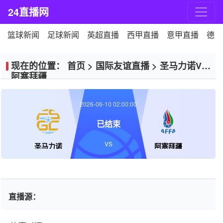
24直播网
篮球新闻
足球新闻
英超直播
西甲直播
意甲直播
德甲
现在的位置：
首页
>
国际友谊直播
>
圣马力诺VS
阿塞拜疆
2026-06-10 02:00:00
已结束
VS
圣马力诺
阿塞拜疆
直播源：