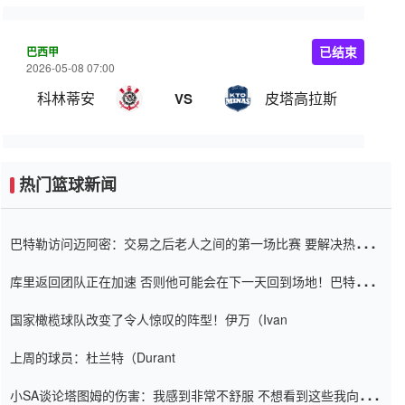
巴西甲
已结束
2026-05-08 07:00
科林蒂安
皮塔高拉斯
VS
热门篮球新闻
巴特勒访问迈阿密：交易之后老人之间的第一场比赛 要解决热情的
怨恨
库里返回团队正在加速 否则他可能会在下一天回到场地！巴特勒迈
阿密的纸牌游戏引起了人们的关注
国家橄榄球队改变了令人惊叹的阵型！伊万（Ivan
上周的球员：杜兰特（Durant
小SA谈论塔图姆的伤害：我感到非常不舒服 不想看到这些我向他