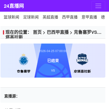
24直播网
篮球新闻
足球新闻
英超直播
西甲直播
意甲直播
德甲
现在的位置：
首页
>
巴西甲直播
>
克鲁塞罗VS皮
塔高拉斯
2026-04-25 07:00:00
已结束
VS
克鲁塞罗
皮塔高拉斯
直播源：