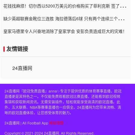
花钱找麻烦！切尔西以5200万美元的价格购买了菲利克斯 签了7年
并在半年内租了夏窗口
缺少英超联赛金靴位三连胜 海拉德落后6球 只有两个连续三个连续
三靴
皇家马德里令人兴奋地消除了皇家学会 安彭负责造成巨大的灾难！
友情链接
24直播网
24直播网『欧冠免费直播』anna✨专注于提供优质的体育赛事直播，欧冠
直播更是其特色之一。不仅能免费观看欧冠比赛直播，还能看到欧冠视频
集锦和获取新闻资讯。无需安装插件，轻松就能享受高清的欧冠直播。此
外，五大联赛、NBA等赛事直播也一应俱全。24直播网为您带来流畅、清
晰的欧冠直播体验，让您感受体育的魅力。
24直播网 | All Football App
网站地图
Copyright © 2021-2024 24直播网. All Rights Reserved.