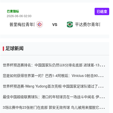
巴青锦标
已结束
2026-06-06 02:00
普里梅拉青年队
平达费尔青年队
VS
足球新闻
世界杯预选赛排名：中国国家队仍然以6分排名底部 进球差-13令人
震惊
您是如何获得世界第一的？巴西1-4阿根廷：Vinicius 0射击90分钟
内
世界杯预选赛-Wang Yudong首次亮相 中国国家足球队错过了世界
杯0-2
最佳中国超级联赛球队：港口的年轻球员在一场战斗中闻名 伊万放
弃了泰桑（Taishan）
3场比赛中有23张射门在底部 郭安无效传球 鸟儿被用来摆脱它
Setien痴迷于三名后卫