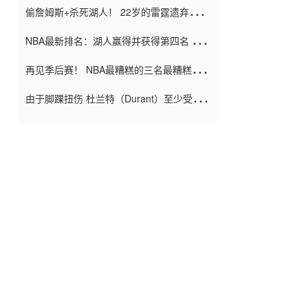
偷詹姆斯+杀死湖人！ 22岁的雷霆遗弃儿子
上演了一个上帝的剧本：疯狂的反击争夺1
NBA最新排名：湖人赢得并获得第四名 小
亿元人民币的合同
牛队正式淘汰了9th + 76人
再见季后赛！ NBA最糟糕的三名最糟糕的
球员徒劳无功 也许您低估了硬化
由于脚踝扭伤 杜兰特（Durant）至少受伤
了一周