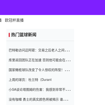
播
欧冠杯直播
热门篮球新闻
巴特勒访问迈阿密：交易之后老人之间的第
一场比赛 要解决热情的怨恨
库里返回团队正在加速 否则他可能会在下
一天回到场地！巴特勒迈阿密的纸牌游戏引
国家橄榄球队改变了令人惊叹的阵型！伊万
起了人们的关注
（Ivan
上周的球员：杜兰特（Durant
小SA谈论塔图姆的伤害：我感到非常不舒
服 不想看到这些我向他道歉
没有咖喱 勇士的真实颜色将被揭示 谁注意
到威金斯 他讨厌他的老老板