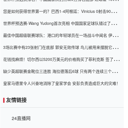
震惊
您是如何获得世界第一的？巴西1-4阿根廷：Vinicius 0射击90分钟
内
世界杯预选赛-Wang Yudong首次亮相 中国国家足球队错过了世界
杯0-2
最佳中国超级联赛球队：港口的年轻球员在一场战斗中闻名 伊万放
弃了泰桑（Taishan）
3场比赛中有23张射门在底部 郭安无效传球 鸟儿被用来摆脱它
Setien痴迷于三名后卫
花钱找麻烦！切尔西以5200万美元的价格购买了菲利克斯 签了7年
并在半年内租了夏窗口
缺少英超联赛金靴位三连胜 海拉德落后6球 只有两个连续三个连续
三靴
皇家马德里令人兴奋地消除了皇家学会 安彭负责造成巨大的灾难！
友情链接
24直播网