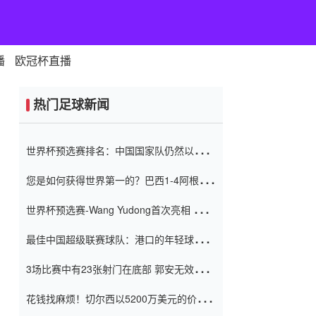
播
欧冠杯直播
热门足球新闻
世界杯预选赛排名：中国国家队仍然以6分
排名底部 进球差-13令人震惊
您是如何获得世界第一的？巴西1-4阿根
廷：Vinicius 0射击90分钟内
世界杯预选赛-Wang Yudong首次亮相 中国
国家足球队错过了世界杯0-2
最佳中国超级联赛球队：港口的年轻球员在
一场战斗中闻名 伊万放弃了泰桑
3场比赛中有23张射门在底部 郭安无效传球
（Taishan）
鸟儿被用来摆脱它 Setien痴迷于三名后卫
花钱找麻烦！切尔西以5200万美元的价格
购买了菲利克斯 签了7年 并在半年内租了夏