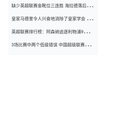
缺少英超联赛金靴位三连胜 海拉德落后6球
窗口
只有两个连续三个连续三靴
皇家马德里令人兴奋地消除了皇家学会 安
彭负责造成巨大的灾难！
英超联赛排行榜：阿森纳追逐利物浦9分 曼
联连续三件坏事
3场比赛中两个低级错误 中国超级联赛的前
守门员很老 是时候让位了 最好的继任者出
现