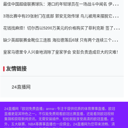
最佳中国超级联赛球队：港口的年轻球员在一场战斗中闻名 伊万放
弃了泰桑（Taishan）
3场比赛中有23张射门在底部 郭安无效传球 鸟儿被用来摆脱它
Setien痴迷于三名后卫
花钱找麻烦！切尔西以5200万美元的价格购买了菲利克斯 签了7年
并在半年内租了夏窗口
缺少英超联赛金靴位三连胜 海拉德落后6球 只有两个连续三个连续
三靴
皇家马德里令人兴奋地消除了皇家学会 安彭负责造成巨大的灾难！
友情链接
24直播网
24直播网『欧冠免费直播』anna✨专注于提供优质的体育赛事直播，欧冠
直播更是其特色之一。不仅能免费观看欧冠比赛直播，还能看到欧冠视频
集锦和获取新闻资讯。无需安装插件，轻松就能享受高清的欧冠直播。此
外，五大联赛、NBA等赛事直播也一应俱全。24直播网为您带来流畅、清