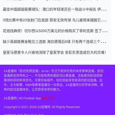
杯0-2
最佳中国超级联赛球队：港口的年轻球员在一场战斗中闻名 伊万放
弃了泰桑（Taishan）
3场比赛中有23张射门在底部 郭安无效传球 鸟儿被用来摆脱它
Setien痴迷于三名后卫
花钱找麻烦！切尔西以5200万美元的价格购买了菲利克斯 签了7年
并在半年内租了夏窗口
缺少英超联赛金靴位三连胜 海拉德落后6球 只有两个连续三个连续
三靴
皇家马德里令人兴奋地消除了皇家学会 安彭负责造成巨大的灾难！
24直播网『欧冠免费直播』anna✨专注于提供优质的体育赛事直播，欧冠
直播更是其特色之一。不仅能免费观看欧冠比赛直播，还能看到欧冠视频
集锦和获取新闻资讯。无需安装插件，轻松就能享受高清的欧冠直播。此
外，五大联赛、NBA等赛事直播也一应俱全。24直播网为您带来流畅、清
晰的欧冠直播体验，让您感受体育的魅力。
24直播网 | All Football App
网站地图
Copyright © 2021-2024 24直播网. All Rights Reserved.