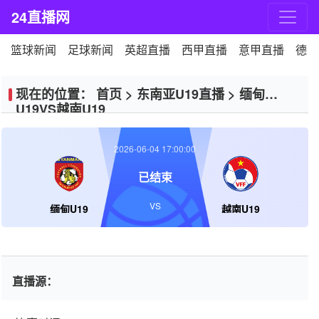
24直播网
篮球新闻
足球新闻
英超直播
西甲直播
意甲直播
德甲
现在的位置：
首页
>
东南亚U19直播
>
缅甸
U19VS越南U19
2026-06-04 17:00:00
已结束
VS
缅甸U19
越南U19
直播源：