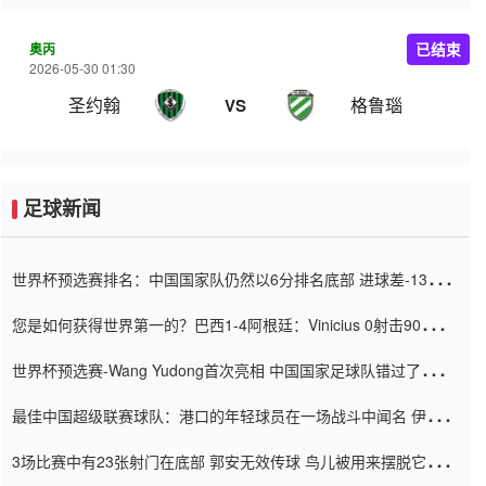
奥丙
已结束
2026-05-30 01:30
圣约翰
格鲁瑙
VS
足球新闻
世界杯预选赛排名：中国国家队仍然以6分排名底部 进球差-13令人
震惊
您是如何获得世界第一的？巴西1-4阿根廷：Vinicius 0射击90分钟
内
世界杯预选赛-Wang Yudong首次亮相 中国国家足球队错过了世界
杯0-2
最佳中国超级联赛球队：港口的年轻球员在一场战斗中闻名 伊万放
弃了泰桑（Taishan）
3场比赛中有23张射门在底部 郭安无效传球 鸟儿被用来摆脱它
Setien痴迷于三名后卫