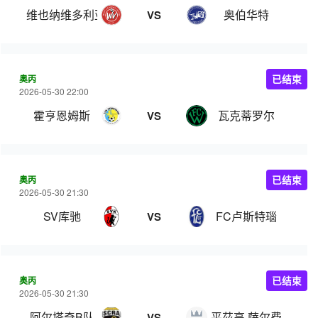
维也纳维多利亚
奥伯华特
VS
奥丙
已结束
2026-05-30 22:00
霍亨恩姆斯
瓦克蒂罗尔
VS
奥丙
已结束
2026-05-30 21:30
SV库驰
FC卢斯特瑙
VS
奥丙
已结束
2026-05-30 21:30
阿尔塔奇B队
平茲高 萨尔费尔登
VS