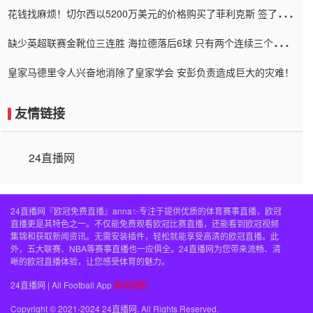
花钱找麻烦！切尔西以5200万美元的价格购买了菲利克斯 签了7年
并在半年内租了夏窗口
缺少英超联赛金靴位三连胜 海拉德落后6球 只有两个连续三个连续
三靴
皇家马德里令人兴奋地消除了皇家学会 安彭负责造成巨大的灾难！
友情链接
24直播网
24直播网『欧冠免费直播』anna✨专注于提供优质的体育赛事直播，欧冠
直播更是其特色之一。不仅能免费观看欧冠比赛直播，还能看到欧冠视频
集锦和获取新闻资讯。无需安装插件，轻松就能享受高清的欧冠直播。此
外，五大联赛、NBA等赛事直播也一应俱全。24直播网为您带来流畅、清
晰的欧冠直播体验，让您感受体育的魅力。
24直播网 | All Football App
网站地图
Copyright © 2021-2024 24直播网. All Rights Reserved.