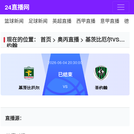
24直播网
篮球新闻
足球新闻
英超直播
西甲直播
意甲直播
德甲
现在的位置：
首页
>
奥丙直播
>
基茨比厄尔VS圣
约翰
2026-06-04 20:30:00
已结束
VS
基茨比厄尔
圣约翰
直播源：