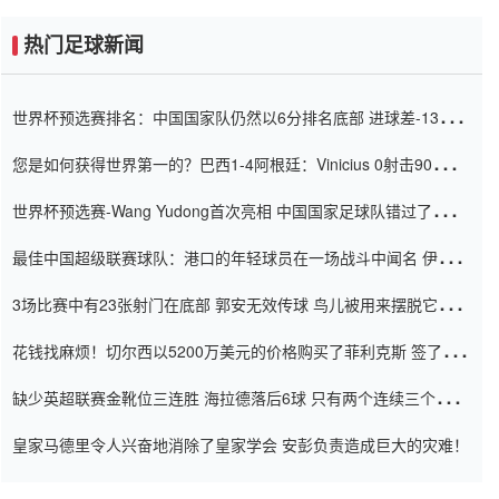
热门足球新闻
世界杯预选赛排名：中国国家队仍然以6分排名底部 进球差-13令人
震惊
您是如何获得世界第一的？巴西1-4阿根廷：Vinicius 0射击90分钟
内
世界杯预选赛-Wang Yudong首次亮相 中国国家足球队错过了世界
杯0-2
最佳中国超级联赛球队：港口的年轻球员在一场战斗中闻名 伊万放
弃了泰桑（Taishan）
3场比赛中有23张射门在底部 郭安无效传球 鸟儿被用来摆脱它
Setien痴迷于三名后卫
花钱找麻烦！切尔西以5200万美元的价格购买了菲利克斯 签了7年
并在半年内租了夏窗口
缺少英超联赛金靴位三连胜 海拉德落后6球 只有两个连续三个连续
三靴
皇家马德里令人兴奋地消除了皇家学会 安彭负责造成巨大的灾难！