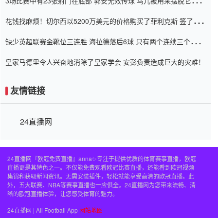
3场比赛中有23张射门在底部 郭安无效传球 鸟儿被用来摆脱它
Setien痴迷于三名后卫
花钱找麻烦！切尔西以5200万美元的价格购买了菲利克斯 签了7年
并在半年内租了夏窗口
缺少英超联赛金靴位三连胜 海拉德落后6球 只有两个连续三个连续
三靴
皇家马德里令人兴奋地消除了皇家学会 安彭负责造成巨大的灾难！
友情链接
24直播网
24直播网『欧冠免费直播』anna✨专注于提供优质的体育赛事直播，欧冠
直播更是其特色之一。不仅能免费观看欧冠比赛直播，还能看到欧冠视频
集锦和获取新闻资讯。无需安装插件，轻松就能享受高清的欧冠直播。此
外，五大联赛、NBA等赛事直播也一应俱全。24直播网为您带来流畅、清
晰的欧冠直播体验，让您感受体育的魅力。
24直播网 | All Football App
网站地图