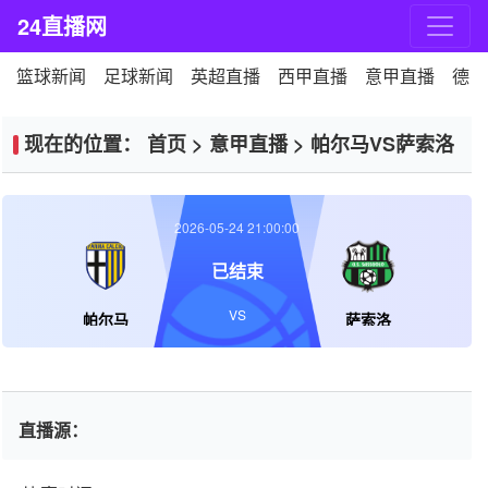
24直播网
篮球新闻
足球新闻
英超直播
西甲直播
意甲直播
德甲
现在的位置：
首页
>
意甲直播
>
帕尔马VS萨索洛
2026-05-24 21:00:00
已结束
VS
帕尔马
萨索洛
直播源：