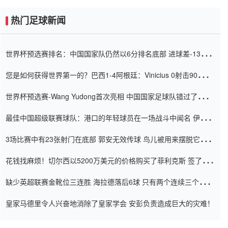
热门足球新闻
世界杯预选赛排名：中国国家队仍然以6分排名底部 进球差-13令人
震惊
您是如何获得世界第一的？巴西1-4阿根廷：Vinicius 0射击90分钟
内
世界杯预选赛-Wang Yudong首次亮相 中国国家足球队错过了世界
杯0-2
最佳中国超级联赛球队：港口的年轻球员在一场战斗中闻名 伊万放
弃了泰桑（Taishan）
3场比赛中有23张射门在底部 郭安无效传球 鸟儿被用来摆脱它
Setien痴迷于三名后卫
花钱找麻烦！切尔西以5200万美元的价格购买了菲利克斯 签了7年
并在半年内租了夏窗口
缺少英超联赛金靴位三连胜 海拉德落后6球 只有两个连续三个连续
三靴
皇家马德里令人兴奋地消除了皇家学会 安彭负责造成巨大的灾难！