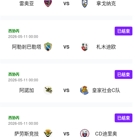
雷奥亚
拿戈纳克
VS
西协丙
已结束
2026-05-11 00:00
阿勒剎巴勒塔
札木迪欧
VS
西协丙
已结束
2026-05-11 00:00
阿諾加
皇家社会C队
VS
西协丙
已结束
2026-05-11 00:00
萨劳斯竞技
CD迪里奥
VS