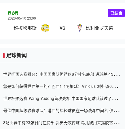
西协丙
已结束
2026-05-10 23:00
维拉坎那斯
比利亚罗夫莱多
VS
足球新闻
世界杯预选赛排名：中国国家队仍然以6分排名底部 进球差-13令人
震惊
您是如何获得世界第一的？巴西1-4阿根廷：Vinicius 0射击90分钟
内
世界杯预选赛-Wang Yudong首次亮相 中国国家足球队错过了世界
杯0-2
最佳中国超级联赛球队：港口的年轻球员在一场战斗中闻名 伊万放
弃了泰桑（Taishan）
3场比赛中有23张射门在底部 郭安无效传球 鸟儿被用来摆脱它
Setien痴迷于三名后卫