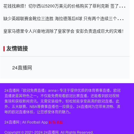
花钱找麻烦！切尔西以5200万美元的价格购买了菲利克斯 签了7年
并在半年内租了夏窗口
缺少英超联赛金靴位三连胜 海拉德落后6球 只有两个连续三个连续
三靴
皇家马德里令人兴奋地消除了皇家学会 安彭负责造成巨大的灾难！
友情链接
24直播网
24直播网『欧冠免费直播』anna✨专注于提供优质的体育赛事直播，欧冠
直播更是其特色之一。不仅能免费观看欧冠比赛直播，还能看到欧冠视频
集锦和获取新闻资讯。无需安装插件，轻松就能享受高清的欧冠直播。此
外，五大联赛、NBA等赛事直播也一应俱全。24直播网为您带来流畅、清
晰的欧冠直播体验，让您感受体育的魅力。
24直播网 | All Football App
网站地图
Copyright © 2021-2024 24直播网. All Rights Reserved.