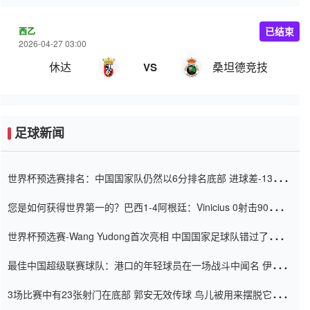
西乙
已结束
2026-04-27 03:00
休达
桑坦德竞技
VS
足球新闻
世界杯预选赛排名：中国国家队仍然以6分排名底部 进球差-13令人
震惊
您是如何获得世界第一的？巴西1-4阿根廷：Vinicius 0射击90分钟
内
世界杯预选赛-Wang Yudong首次亮相 中国国家足球队错过了世界
杯0-2
最佳中国超级联赛球队：港口的年轻球员在一场战斗中闻名 伊万放
弃了泰桑（Taishan）
3场比赛中有23张射门在底部 郭安无效传球 鸟儿被用来摆脱它
Setien痴迷于三名后卫