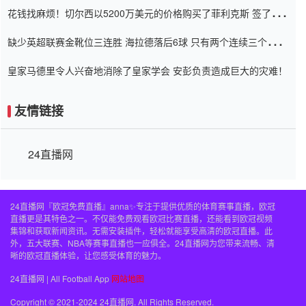
花钱找麻烦！切尔西以5200万美元的价格购买了菲利克斯 签了7年
并在半年内租了夏窗口
缺少英超联赛金靴位三连胜 海拉德落后6球 只有两个连续三个连续
三靴
皇家马德里令人兴奋地消除了皇家学会 安彭负责造成巨大的灾难！
友情链接
24直播网
24直播网『欧冠免费直播』anna✨专注于提供优质的体育赛事直播，欧冠
直播更是其特色之一。不仅能免费观看欧冠比赛直播，还能看到欧冠视频
集锦和获取新闻资讯。无需安装插件，轻松就能享受高清的欧冠直播。此
外，五大联赛、NBA等赛事直播也一应俱全。24直播网为您带来流畅、清
晰的欧冠直播体验，让您感受体育的魅力。
24直播网 | All Football App
网站地图
Copyright © 2021-2024 24直播网. All Rights Reserved.