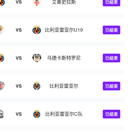
艾基史拉斯
VS
已结束
比利亚雷亚尔U19
VS
已结束
乌德卡斯特罗尼
VS
已结束
比利亚雷亚尔
VS
已结束
比利亚雷亚尔C队
VS
已结束