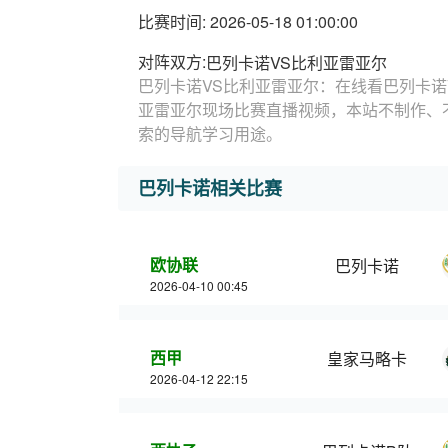
比赛时间: 2026-05-18 01:00:00
对阵双方:
巴列卡诺VS比利亚雷亚尔
巴列卡诺VS比利亚雷亚尔：在线看巴列卡诺
亚雷亚尔现场比赛直播视频，本站不制作、
索的导航学习用途。
巴列卡诺相关比赛
欧协联
巴列卡诺
2026-04-10 00:45
西甲
皇家马略卡
2026-04-12 22:15