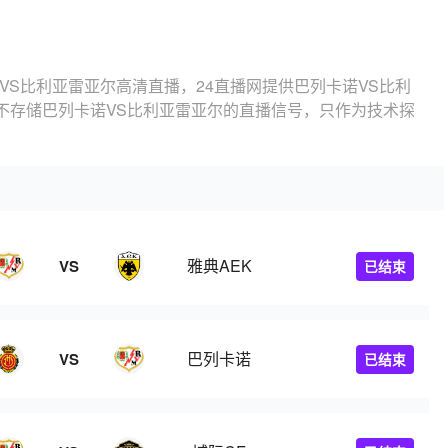
VS比利亚雷亚尔高清直播，24直播网提供巴列卡诺VS比利
不存储巴列卡诺VS比利亚雷亚尔的直播信号，只作为技术探
雅典AEK
VS
已结束
巴列卡诺
VS
已结束