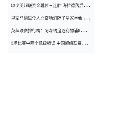
缺少英超联赛金靴位三连胜 海拉德落后6球
窗口
只有两个连续三个连续三靴
皇家马德里令人兴奋地消除了皇家学会 安
彭负责造成巨大的灾难！
英超联赛排行榜：阿森纳追逐利物浦9分 曼
联连续三件坏事
3场比赛中两个低级错误 中国超级联赛的前
守门员很老 是时候让位了 最好的继任者出
现