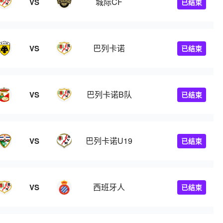
城际CF
VS
已结束
巴列卡诺
VS
已结束
巴列卡诺B队
VS
已结束
巴列卡诺U19
VS
已结束
西班牙人
VS
已结束