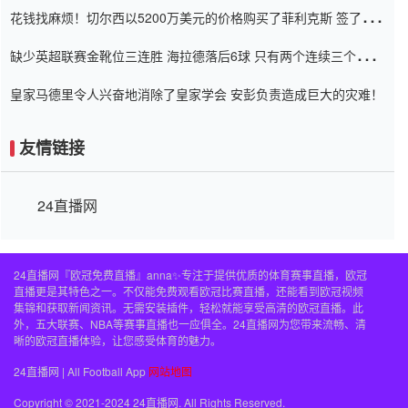
花钱找麻烦！切尔西以5200万美元的价格购买了菲利克斯 签了7年
并在半年内租了夏窗口
缺少英超联赛金靴位三连胜 海拉德落后6球 只有两个连续三个连续
三靴
皇家马德里令人兴奋地消除了皇家学会 安彭负责造成巨大的灾难！
友情链接
24直播网
24直播网『欧冠免费直播』anna✨专注于提供优质的体育赛事直播，欧冠
直播更是其特色之一。不仅能免费观看欧冠比赛直播，还能看到欧冠视频
集锦和获取新闻资讯。无需安装插件，轻松就能享受高清的欧冠直播。此
外，五大联赛、NBA等赛事直播也一应俱全。24直播网为您带来流畅、清
晰的欧冠直播体验，让您感受体育的魅力。
24直播网 | All Football App
网站地图
Copyright © 2021-2024 24直播网. All Rights Reserved.