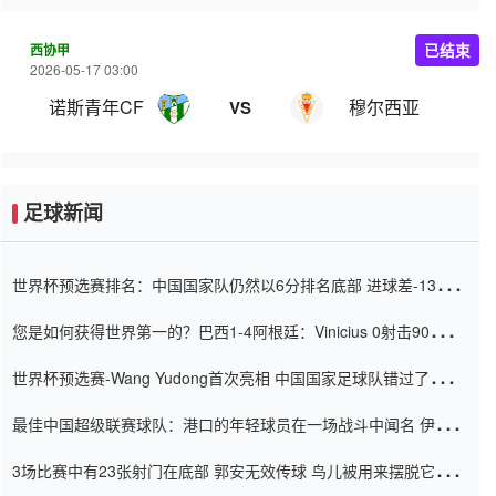
西协甲
已结束
2026-05-17 03:00
诺斯青年CF
穆尔西亚
VS
足球新闻
世界杯预选赛排名：中国国家队仍然以6分排名底部 进球差-13令人
震惊
您是如何获得世界第一的？巴西1-4阿根廷：Vinicius 0射击90分钟
内
世界杯预选赛-Wang Yudong首次亮相 中国国家足球队错过了世界
杯0-2
最佳中国超级联赛球队：港口的年轻球员在一场战斗中闻名 伊万放
弃了泰桑（Taishan）
3场比赛中有23张射门在底部 郭安无效传球 鸟儿被用来摆脱它
Setien痴迷于三名后卫