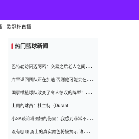
播
欧冠杯直播
热门篮球新闻
巴特勒访问迈阿密：交易之后老人之间的第
一场比赛 要解决热情的怨恨
库里返回团队正在加速 否则他可能会在下
一天回到场地！巴特勒迈阿密的纸牌游戏引
国家橄榄球队改变了令人惊叹的阵型！伊万
起了人们的关注
（Ivan
上周的球员：杜兰特（Durant
小SA谈论塔图姆的伤害：我感到非常不舒
服 不想看到这些我向他道歉
没有咖喱 勇士的真实颜色将被揭示 谁注意
到威金斯 他讨厌他的老老板