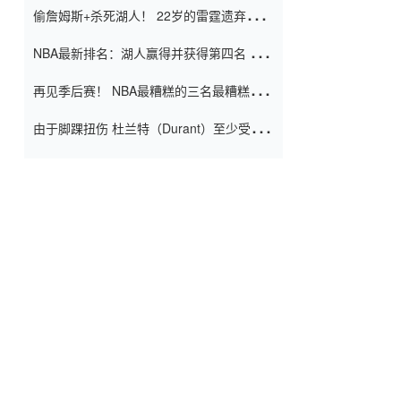
偷詹姆斯+杀死湖人！ 22岁的雷霆遗弃儿子
上演了一个上帝的剧本：疯狂的反击争夺1
NBA最新排名：湖人赢得并获得第四名 小
亿元人民币的合同
牛队正式淘汰了9th + 76人
再见季后赛！ NBA最糟糕的三名最糟糕的
球员徒劳无功 也许您低估了硬化
由于脚踝扭伤 杜兰特（Durant）至少受伤
了一周