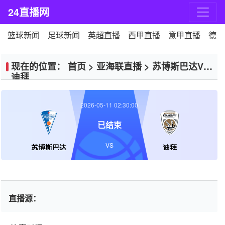
24直播网
篮球新闻
足球新闻
英超直播
西甲直播
意甲直播
德甲
现在的位置：
首页
>
亚海联直播
>
苏博斯巴达VS
迪拜
2026-05-11 02:30:00
已结束
VS
苏博斯巴达
迪拜
直播源：