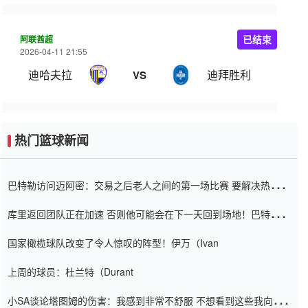
阿联酋超
已结束
2026-04-11 21:55
迪哈夫拉
迪拜胜利
VS
热门篮球新闻
巴特勒访问迈阿密：交易之后老人之间的第一场比赛 要解决热情的
怨恨
库里返回团队正在加速 否则他可能会在下一天回到场地！巴特勒迈
阿密的纸牌游戏引起了人们的关注
国家橄榄球队改变了令人惊叹的阵型！伊万（Ivan
上周的球员：杜兰特（Durant
小SA谈论塔图姆的伤害：我感到非常不舒服 不想看到这些我向他