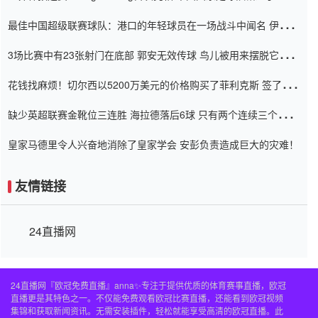
杯0-2
最佳中国超级联赛球队：港口的年轻球员在一场战斗中闻名 伊万放
弃了泰桑（Taishan）
3场比赛中有23张射门在底部 郭安无效传球 鸟儿被用来摆脱它
Setien痴迷于三名后卫
花钱找麻烦！切尔西以5200万美元的价格购买了菲利克斯 签了7年
并在半年内租了夏窗口
缺少英超联赛金靴位三连胜 海拉德落后6球 只有两个连续三个连续
三靴
皇家马德里令人兴奋地消除了皇家学会 安彭负责造成巨大的灾难！
友情链接
24直播网
24直播网『欧冠免费直播』anna✨专注于提供优质的体育赛事直播，欧冠
直播更是其特色之一。不仅能免费观看欧冠比赛直播，还能看到欧冠视频
集锦和获取新闻资讯。无需安装插件，轻松就能享受高清的欧冠直播。此