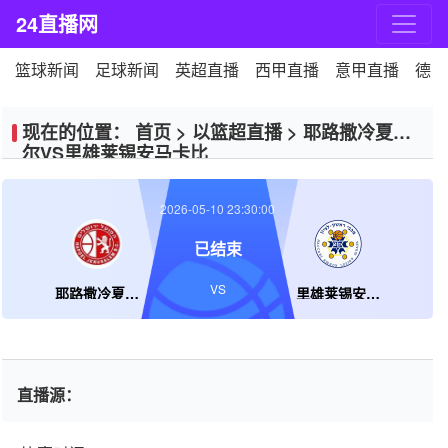
24直播网
篮球新闻
足球新闻
英超直播
西甲直播
意甲直播
德甲
现在的位置：
首页
>
以篮超直播
>
耶路撒冷夏普
尔VS里雄莱锡安马卡比
2026-05-10 23:30:00
已结束
VS
耶路撒冷夏普尔
里雄莱锡安马卡比
直播源：