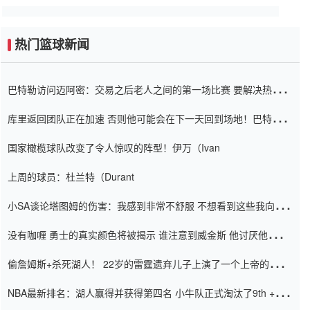
热门篮球新闻
巴特勒访问迈阿密：交易之后老人之间的第一场比赛 要解决热情的
怨恨
库里返回团队正在加速 否则他可能会在下一天回到场地！巴特勒迈
阿密的纸牌游戏引起了人们的关注
国家橄榄球队改变了令人惊叹的阵型！伊万（Ivan
上周的球员：杜兰特（Durant
小SA谈论塔图姆的伤害：我感到非常不舒服 不想看到这些我向他
道歉
没有咖喱 勇士的真实颜色将被揭示 谁注意到威金斯 他讨厌他的老
老板
偷詹姆斯+杀死湖人！ 22岁的雷霆遗弃儿子上演了一个上帝的剧
本：疯狂的反击争夺1亿元人民币的合同
NBA最新排名：湖人赢得并获得第四名 小牛队正式淘汰了9th + 76
人