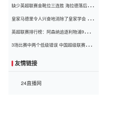
缺少英超联赛金靴位三连胜 海拉德落后6球
窗口
只有两个连续三个连续三靴
皇家马德里令人兴奋地消除了皇家学会 安
彭负责造成巨大的灾难！
英超联赛排行榜：阿森纳追逐利物浦9分 曼
联连续三件坏事
3场比赛中两个低级错误 中国超级联赛的前
守门员很老 是时候让位了 最好的继任者出
现
友情链接
24直播网