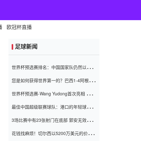
播
欧冠杯直播
足球新闻
世界杯预选赛排名：中国国家队仍然以6分
排名底部 进球差-13令人震惊
您是如何获得世界第一的？巴西1-4阿根
廷：Vinicius 0射击90分钟内
世界杯预选赛-Wang Yudong首次亮相 中国
国家足球队错过了世界杯0-2
最佳中国超级联赛球队：港口的年轻球员在
一场战斗中闻名 伊万放弃了泰桑
3场比赛中有23张射门在底部 郭安无效传球
（Taishan）
鸟儿被用来摆脱它 Setien痴迷于三名后卫
花钱找麻烦！切尔西以5200万美元的价格
购买了菲利克斯 签了7年 并在半年内租了夏