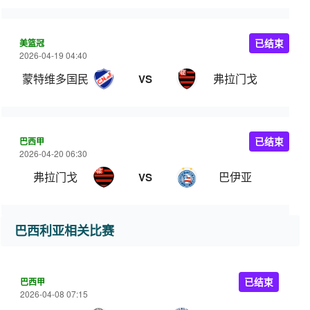
美篮冠
已结束
2026-04-19 04:40
蒙特维多国民
弗拉门戈
VS
巴西甲
已结束
2026-04-20 06:30
弗拉门戈
巴伊亚
VS
巴西利亚相关比赛
巴西甲
已结束
2026-04-08 07:15