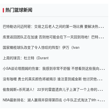
热门篮球新闻
巴特勒访问迈阿密：交易之后老人之间的第一场比赛 要解决热情的
怨恨
库里返回团队正在加速 否则他可能会在下一天回到场地！巴特勒迈
阿密的纸牌游戏引起了人们的关注
国家橄榄球队改变了令人惊叹的阵型！伊万（Ivan
上周的球员：杜兰特（Durant
小SA谈论塔图姆的伤害：我感到非常不舒服 不想看到这些我向他
道歉
没有咖喱 勇士的真实颜色将被揭示 谁注意到威金斯 他讨厌他的老
老板
偷詹姆斯+杀死湖人！ 22岁的雷霆遗弃儿子上演了一个上帝的剧
本：疯狂的反击争夺1亿元人民币的合同
NBA最新排名：湖人赢得并获得第四名 小牛队正式淘汰了9th + 76
人