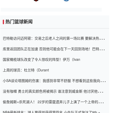
热门篮球新闻
巴特勒访问迈阿密：交易之后老人之间的第一场比赛 要解决热情的
怨恨
库里返回团队正在加速 否则他可能会在下一天回到场地！巴特勒迈
阿密的纸牌游戏引起了人们的关注
国家橄榄球队改变了令人惊叹的阵型！伊万（Ivan
上周的球员：杜兰特（Durant
小SA谈论塔图姆的伤害：我感到非常不舒服 不想看到这些我向他
道歉
没有咖喱 勇士的真实颜色将被揭示 谁注意到威金斯 他讨厌他的老
老板
偷詹姆斯+杀死湖人！ 22岁的雷霆遗弃儿子上演了一个上帝的剧
本：疯狂的反击争夺1亿元人民币的合同
NBA最新排名：湖人赢得并获得第四名 小牛队正式淘汰了9th + 76