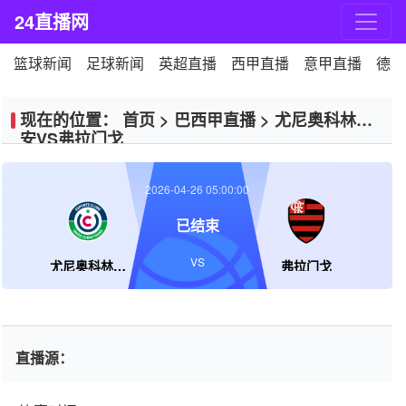
24直播网
篮球新闻
足球新闻
英超直播
西甲直播
意甲直播
德甲
现在的位置：
首页
>
巴西甲直播
>
尤尼奥科林蒂
安VS弗拉门戈
2026-04-26 05:00:00
已结束
VS
尤尼奥科林蒂安
弗拉门戈
直播源：