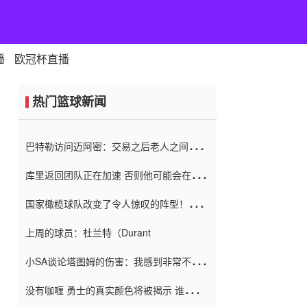
播
欧冠杯直播
热门篮球新闻
巴特勒访问迈阿密：交易之后老人之间的第
一场比赛 要解决热情的怨恨
库里返回团队正在加速 否则他可能会在下
一天回到场地！巴特勒迈阿密的纸牌游戏引
国家橄榄球队改变了令人惊叹的阵型！伊万
起了人们的关注
（Ivan
上周的球员：杜兰特（Durant
小SA谈论塔图姆的伤害：我感到非常不舒
服 不想看到这些我向他道歉
没有咖喱 勇士的真实颜色将被揭示 谁注意
到威金斯 他讨厌他的老老板