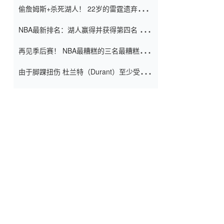
偷詹姆斯+杀死湖人！ 22岁的雷霆遗弃儿子
上演了一个上帝的剧本：疯狂的反击争夺1
NBA最新排名：湖人赢得并获得第四名 小
亿元人民币的合同
牛队正式淘汰了9th + 76人
再见季后赛！ NBA最糟糕的三名最糟糕的
球员徒劳无功 也许您低估了硬化
由于脚踝扭伤 杜兰特（Durant）至少受伤
了一周