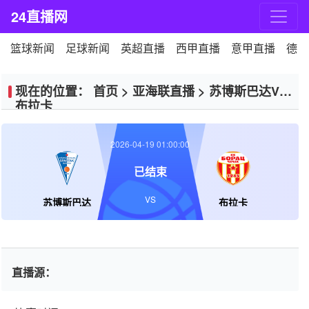
24直播网
篮球新闻
足球新闻
英超直播
西甲直播
意甲直播
德甲
现在的位置：
首页
>
亚海联直播
>
苏博斯巴达VS
布拉卡
2026-04-19 01:00:00
已结束
VS
苏博斯巴达
布拉卡
直播源：