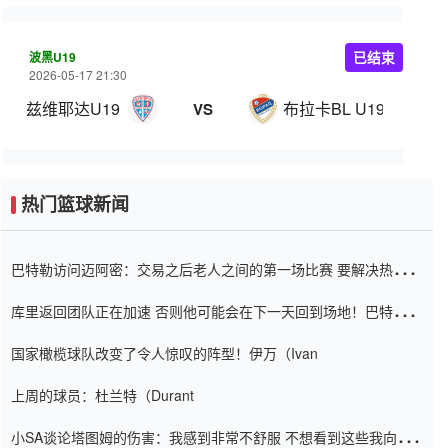
波黑U19
已结束
2026-05-17 21:30
兹维耶达U19
布拉卡BL U19
VS
热门篮球新闻
巴特勒访问迈阿密：交易之后老人之间的第一场比赛 要解决热情的
怨恨
库里返回团队正在加速 否则他可能会在下一天回到场地！巴特勒迈
阿密的纸牌游戏引起了人们的关注
国家橄榄球队改变了令人惊叹的阵型！伊万（Ivan
上周的球员：杜兰特（Durant
小SA谈论塔图姆的伤害：我感到非常不舒服 不想看到这些我向他