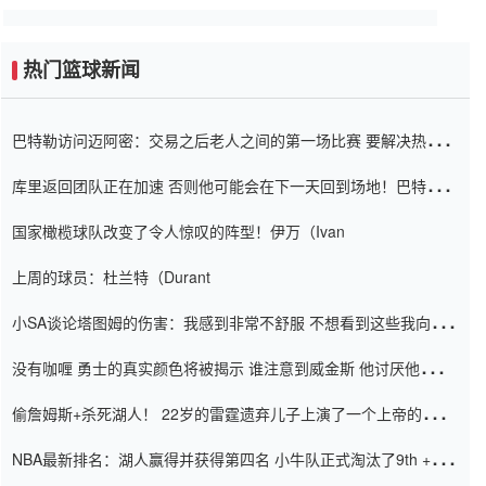
热门篮球新闻
巴特勒访问迈阿密：交易之后老人之间的第一场比赛 要解决热情的
怨恨
库里返回团队正在加速 否则他可能会在下一天回到场地！巴特勒迈
阿密的纸牌游戏引起了人们的关注
国家橄榄球队改变了令人惊叹的阵型！伊万（Ivan
上周的球员：杜兰特（Durant
小SA谈论塔图姆的伤害：我感到非常不舒服 不想看到这些我向他
道歉
没有咖喱 勇士的真实颜色将被揭示 谁注意到威金斯 他讨厌他的老
老板
偷詹姆斯+杀死湖人！ 22岁的雷霆遗弃儿子上演了一个上帝的剧
本：疯狂的反击争夺1亿元人民币的合同
NBA最新排名：湖人赢得并获得第四名 小牛队正式淘汰了9th + 76
人