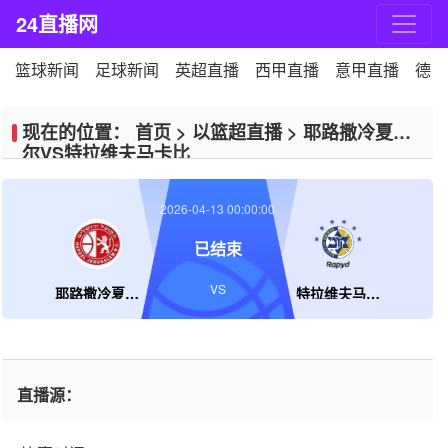
24直播网
篮球新闻
足球新闻
英超直播
西甲直播
意甲直播
德甲
现在的位置：
首页
>
以篮超直播
>
耶路撒冷夏普
尔VS特拉维夫马卡比
2026-04-13 00:00:00
已结束
VS
耶路撒冷夏普尔
特拉维夫马卡比
直播源：