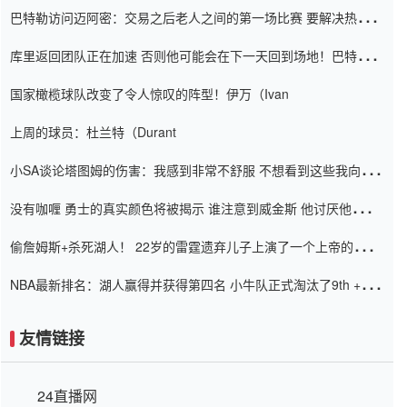
巴特勒访问迈阿密：交易之后老人之间的第一场比赛 要解决热情的
怨恨
库里返回团队正在加速 否则他可能会在下一天回到场地！巴特勒迈
阿密的纸牌游戏引起了人们的关注
国家橄榄球队改变了令人惊叹的阵型！伊万（Ivan
上周的球员：杜兰特（Durant
小SA谈论塔图姆的伤害：我感到非常不舒服 不想看到这些我向他
道歉
没有咖喱 勇士的真实颜色将被揭示 谁注意到威金斯 他讨厌他的老
老板
偷詹姆斯+杀死湖人！ 22岁的雷霆遗弃儿子上演了一个上帝的剧
本：疯狂的反击争夺1亿元人民币的合同
NBA最新排名：湖人赢得并获得第四名 小牛队正式淘汰了9th + 76
人
友情链接
24直播网