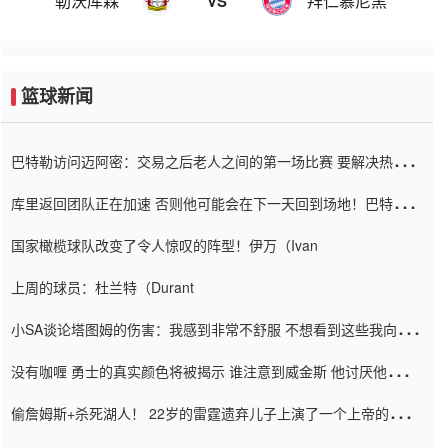
勒沃库森
拜仁慕尼黑
VS
篮球新闻
巴特勒访问迈阿密：交易之后老人之间的第一场比赛 要解决热情的
怨恨
库里返回团队正在加速 否则他可能会在下一天回到场地！巴特勒迈
阿密的纸牌游戏引起了人们的关注
国家橄榄球队改变了令人惊叹的阵型！伊万（Ivan
上周的球员：杜兰特（Durant
小SA谈论塔图姆的伤害：我感到非常不舒服 不想看到这些我向他
道歉
没有咖喱 勇士的真实颜色将被揭示 谁注意到威金斯 他讨厌他的老
老板
偷詹姆斯+杀死湖人！ 22岁的雷霆遗弃儿子上演了一个上帝的剧
本：疯狂的反击争夺1亿元人民币的合同