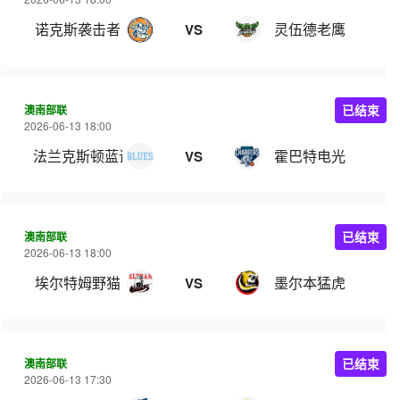
诺克斯袭击者
灵伍德老鹰
VS
澳南部联
已结束
2026-06-13 18:00
法兰克斯顿蓝调
霍巴特电光
VS
澳南部联
已结束
2026-06-13 18:00
埃尔特姆野猫
墨尔本猛虎
VS
澳南部联
已结束
2026-06-13 17:30