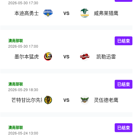
2026-05-30 17:30
本迪高勇士
威弗莱猎鹰
VS
澳南部联
已结束
2026-05-30 17:00
墨尔本猛虎
凯勒迅雷
VS
澳南部联
已结束
2026-05-29 18:30
芒特甘比尔先锋
灵伍德老鹰
VS
澳南部联
已结束
2026-05-24 13:00