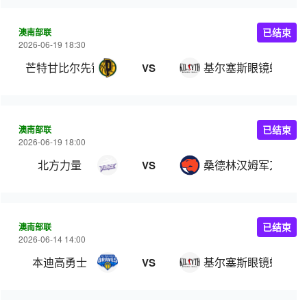
澳南部联
已结束
2026-06-19 18:30
芒特甘比尔先锋
基尔塞斯眼镜蛇
VS
澳南部联
已结束
2026-06-19 18:00
北方力量
桑德林汉姆军刀
VS
澳南部联
已结束
2026-06-14 14:00
本迪高勇士
基尔塞斯眼镜蛇
VS