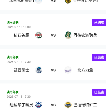
法兰克斯顿蓝调
芒特甘比尔先锋
VS
澳南部联
已结束
2026-07-18 18:00
钻石谷鹰
丹德农游骑兵
VS
澳南部联
已结束
2026-07-18 17:30
凯西骑士
北方力量
VS
澳南部联
已结束
2026-07-18 17:30
纽纳华丁幽灵
巴拉瑞特矿工
VS