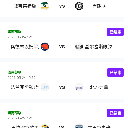
威弗莱猎鹰
吉朗联
VS
澳南部联
已结束
2026-05-24 12:30
桑德林汉姆军刀
基尔塞斯眼镜蛇
VS
澳南部联
已结束
2026-05-24 12:30
法兰克斯顿蓝调
北方力量
VS
澳南部联
已结束
2026-05-24 12:00
巴拉瑞特矿工
霍巴特电光
VS