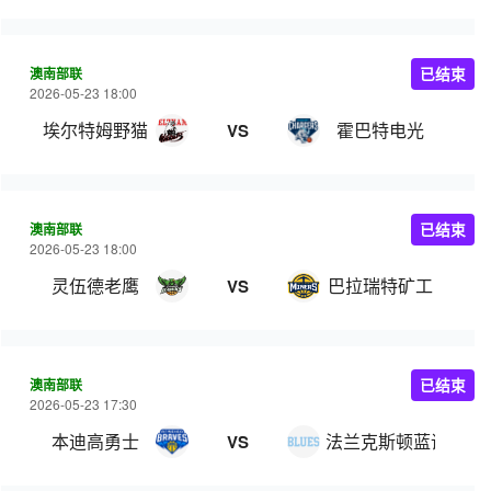
澳南部联
已结束
2026-05-23 18:00
埃尔特姆野猫
霍巴特电光
VS
澳南部联
已结束
2026-05-23 18:00
灵伍德老鹰
巴拉瑞特矿工
VS
澳南部联
已结束
2026-05-23 17:30
本迪高勇士
法兰克斯顿蓝调
VS