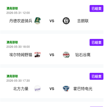
澳南部联
已结束
2026-05-31 12:00
丹德农遊骑兵
吉朗联
VS
澳南部联
已结束
2026-05-30 18:00
埃尔特姆野猫
钻石谷鹰
VS
澳南部联
已结束
2026-05-30 17:30
北方力量
霍巴特电光
VS