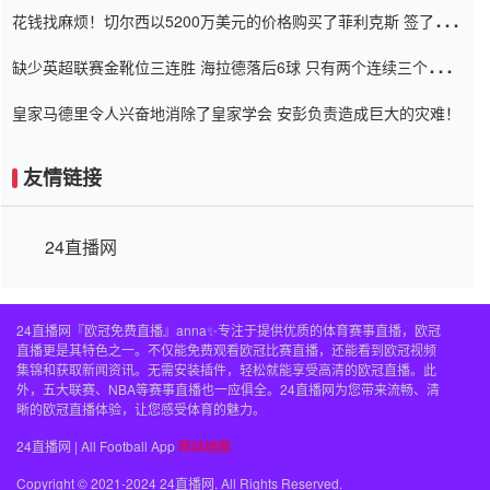
花钱找麻烦！切尔西以5200万美元的价格购买了菲利克斯 签了7年
并在半年内租了夏窗口
缺少英超联赛金靴位三连胜 海拉德落后6球 只有两个连续三个连续
三靴
皇家马德里令人兴奋地消除了皇家学会 安彭负责造成巨大的灾难！
友情链接
24直播网
24直播网『欧冠免费直播』anna✨专注于提供优质的体育赛事直播，欧冠
直播更是其特色之一。不仅能免费观看欧冠比赛直播，还能看到欧冠视频
集锦和获取新闻资讯。无需安装插件，轻松就能享受高清的欧冠直播。此
外，五大联赛、NBA等赛事直播也一应俱全。24直播网为您带来流畅、清
晰的欧冠直播体验，让您感受体育的魅力。
24直播网 | All Football App
网站地图
Copyright © 2021-2024 24直播网. All Rights Reserved.