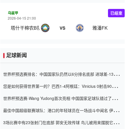
乌兹甲
已结束
2026-04-15 21:00
塔什干棉农B队
雅潘FK
VS
足球新闻
世界杯预选赛排名：中国国家队仍然以6分排名底部 进球差-13令人
震惊
您是如何获得世界第一的？巴西1-4阿根廷：Vinicius 0射击90分钟
内
世界杯预选赛-Wang Yudong首次亮相 中国国家足球队错过了世界
杯0-2
最佳中国超级联赛球队：港口的年轻球员在一场战斗中闻名 伊万放
弃了泰桑（Taishan）
3场比赛中有23张射门在底部 郭安无效传球 鸟儿被用来摆脱它
Setien痴迷于三名后卫