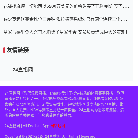
花钱找麻烦！切尔西以5200万美元的价格购买了菲利克斯 签了7年
并在半年内租了夏窗口
缺少英超联赛金靴位三连胜 海拉德落后6球 只有两个连续三个连续
三靴
皇家马德里令人兴奋地消除了皇家学会 安彭负责造成巨大的灾难！
友情链接
24直播网
24直播网『欧冠免费直播』anna✨专注于提供优质的体育赛事直播，欧冠
直播更是其特色之一。不仅能免费观看欧冠比赛直播，还能看到欧冠视频
集锦和获取新闻资讯。无需安装插件，轻松就能享受高清的欧冠直播。此
外，五大联赛、NBA等赛事直播也一应俱全。24直播网为您带来流畅、清
晰的欧冠直播体验，让您感受体育的魅力。
24直播网 | All Football App
网站地图
Copyright © 2021-2024 24直播网. All Rights Reserved.