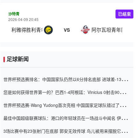
沙特青
已结束
2026-04-09 20:45
利雅得胜利青年队
阿尔瓦坦青年队
VS
足球新闻
世界杯预选赛排名：中国国家队仍然以6分排名底部 进球差-13令人
震惊
您是如何获得世界第一的？巴西1-4阿根廷：Vinicius 0射击90分钟
内
世界杯预选赛-Wang Yudong首次亮相 中国国家足球队错过了世界
杯0-2
最佳中国超级联赛球队：港口的年轻球员在一场战斗中闻名 伊万放
弃了泰桑（Taishan）
3场比赛中有23张射门在底部 郭安无效传球 鸟儿被用来摆脱它
Setien痴迷于三名后卫