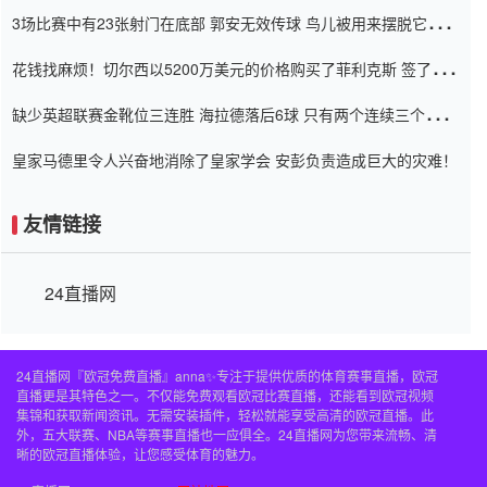
弃了泰桑（Taishan）
3场比赛中有23张射门在底部 郭安无效传球 鸟儿被用来摆脱它
Setien痴迷于三名后卫
花钱找麻烦！切尔西以5200万美元的价格购买了菲利克斯 签了7年
并在半年内租了夏窗口
缺少英超联赛金靴位三连胜 海拉德落后6球 只有两个连续三个连续
三靴
皇家马德里令人兴奋地消除了皇家学会 安彭负责造成巨大的灾难！
友情链接
24直播网
24直播网『欧冠免费直播』anna✨专注于提供优质的体育赛事直播，欧冠
直播更是其特色之一。不仅能免费观看欧冠比赛直播，还能看到欧冠视频
集锦和获取新闻资讯。无需安装插件，轻松就能享受高清的欧冠直播。此
外，五大联赛、NBA等赛事直播也一应俱全。24直播网为您带来流畅、清
晰的欧冠直播体验，让您感受体育的魅力。