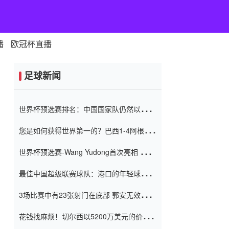
播
欧冠杯直播
足球新闻
世界杯预选赛排名：中国国家队仍然以6分
排名底部 进球差-13令人震惊
您是如何获得世界第一的？巴西1-4阿根
廷：Vinicius 0射击90分钟内
世界杯预选赛-Wang Yudong首次亮相 中国
国家足球队错过了世界杯0-2
最佳中国超级联赛球队：港口的年轻球员在
一场战斗中闻名 伊万放弃了泰桑
3场比赛中有23张射门在底部 郭安无效传球
（Taishan）
鸟儿被用来摆脱它 Setien痴迷于三名后卫
花钱找麻烦！切尔西以5200万美元的价格
购买了菲利克斯 签了7年 并在半年内租了夏