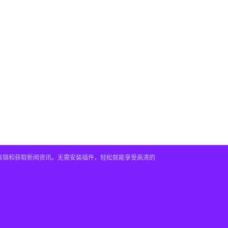
频集锦和获取新闻资讯。无需安装插件，轻松就能享受高清的