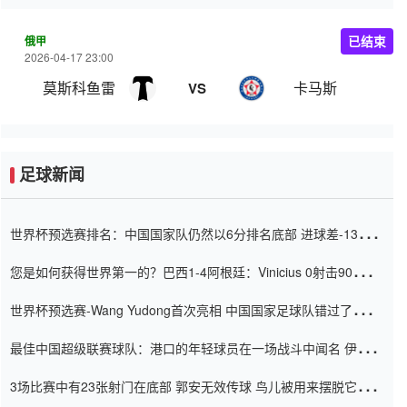
俄甲
已结束
2026-04-17 23:00
莫斯科鱼雷
卡马斯
VS
足球新闻
世界杯预选赛排名：中国国家队仍然以6分排名底部 进球差-13令人
震惊
您是如何获得世界第一的？巴西1-4阿根廷：Vinicius 0射击90分钟
内
世界杯预选赛-Wang Yudong首次亮相 中国国家足球队错过了世界
杯0-2
最佳中国超级联赛球队：港口的年轻球员在一场战斗中闻名 伊万放
弃了泰桑（Taishan）
3场比赛中有23张射门在底部 郭安无效传球 鸟儿被用来摆脱它
Setien痴迷于三名后卫