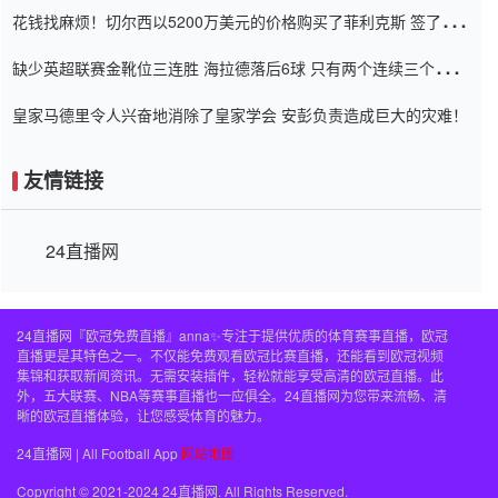
花钱找麻烦！切尔西以5200万美元的价格购买了菲利克斯 签了7年
并在半年内租了夏窗口
缺少英超联赛金靴位三连胜 海拉德落后6球 只有两个连续三个连续
三靴
皇家马德里令人兴奋地消除了皇家学会 安彭负责造成巨大的灾难！
友情链接
24直播网
24直播网『欧冠免费直播』anna✨专注于提供优质的体育赛事直播，欧冠
直播更是其特色之一。不仅能免费观看欧冠比赛直播，还能看到欧冠视频
集锦和获取新闻资讯。无需安装插件，轻松就能享受高清的欧冠直播。此
外，五大联赛、NBA等赛事直播也一应俱全。24直播网为您带来流畅、清
晰的欧冠直播体验，让您感受体育的魅力。
24直播网 | All Football App
网站地图
Copyright © 2021-2024 24直播网. All Rights Reserved.