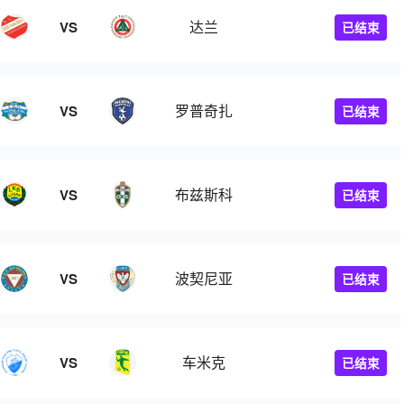
达兰
VS
已结束
罗普奇扎
VS
已结束
布兹斯科
VS
已结束
波契尼亚
VS
已结束
车米克
VS
已结束