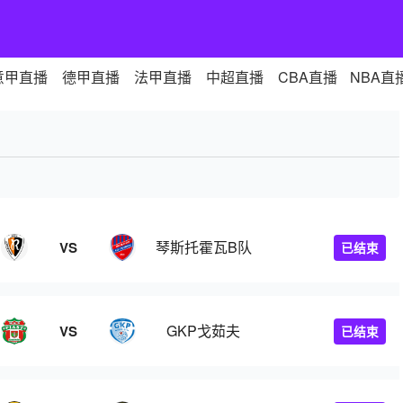
意甲直播
德甲直播
法甲直播
中超直播
CBA直播
NBA直
琴斯托霍瓦B队
VS
已结束
GKP戈茹夫
VS
已结束