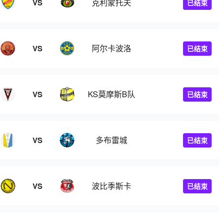
克利蒙托夫
VS
已结束
阿尔卡波洛
VS
已结束
KS莫摩斯B队
VS
已结束
多布雷城
VS
已结束
波比季斯卡
VS
已结束