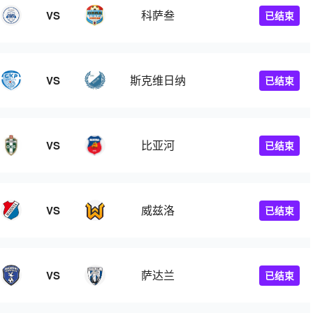
科萨叁
VS
已结束
斯克维日纳
VS
已结束
比亚河
VS
已结束
威兹洛
VS
已结束
萨达兰
VS
已结束